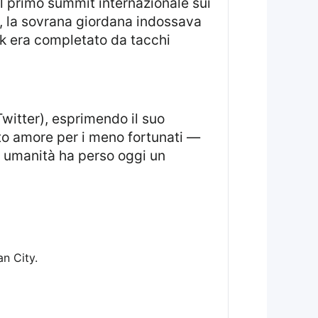
ne, la sovrana giordana indossava
ook era completato da tacchi
to amore per i meno fortunati —
La umanità ha perso oggi un
an City.