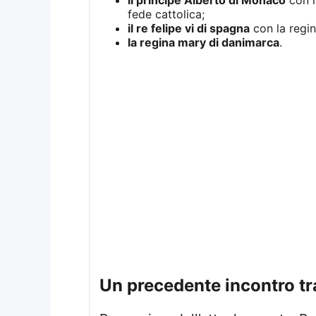
il principe Alberto di Monaco
con l
fede cattolica;
il re felipe vi di spagna
con la regina
la regina mary di danimarca
.
un precedente incontro t