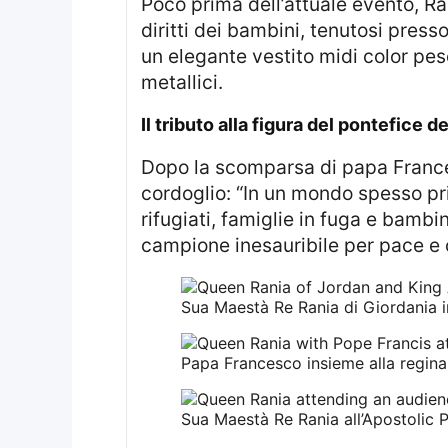
Poco prima dell’attuale evento, Rania aveva incontrato papa Francesco nel corso del primo summit internazionale sui
diritti dei bambini, tenutosi pres
un elegante vestito midi color pes
metallici.
il tributo alla figura del pontefice 
Dopo la scomparsa di papa Francesco, Rania ha pubblicato un messaggio su X (ex Twitter), esprimendo il suo
cordoglio: “In un mondo spesso p
rifugiati, famiglie in fuga e bamb
campione inesauribile per pace e 
Sua Maestà Re Rania di Giordania in
Papa Francesco insieme alla regina 
Sua Maestà Re Rania all’Apostolic P