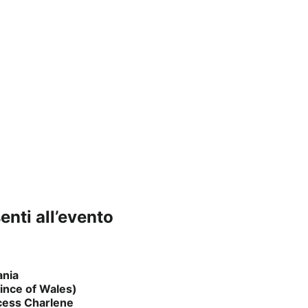
enti all’evento
ania
rince of Wales)
ncess Charlene