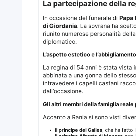
la partecipazione della r
In occasione del funerale di
Papa 
di Giordania
. La sovrana ha scelt
riunito numerose personalità della 
diplomatico.
l’aspetto estetico e l’abbigliament
La regina di 54 anni è stata vista indossare una maglia aderente con zip, caratterizzata da un colletto oversize,
abbinata a una gonna dello stesso 
intravedere i capelli castani raccolt
dall’occasione.
gli altri membri della famiglia reale
Accanto a Rania si sono visti dive
il principe del Galles
, che ha fatto l