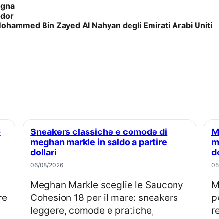
agna
ador
ohammed Bin Zayed Al Nahyan degli Emirati Arabi Uniti
Sneakers classiche e comode di
Martha stewart stronca il tentativo di
meghan markle in saldo a partire
m
dollari
d
06/08/2026
05
Meghan Markle sceglie le Saucony
Martha Stewart commenta 
re
Cohesion 18 per il mare: sneakers
p
leggere, comode e pratiche,
r