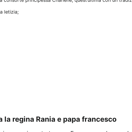
a consorte principessa Charlene, quest’ultima con un tradi
 letizia;
ra la regina Rania e papa francesco