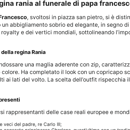
egina rania al funerale di papa frances
Francesco
, svoltosi in piazza san pietro, si è dist
o un abbigliamento sobrio ed elegante, in segno di
royalty e dei vertici mondiali, sottolineando l’imp
o della regina Rania
colore. Ha completato il look con un copricapo sc
i ai lati del volto. La scelta dell’outfit rispecchia 
 presenti
rsi rappresentanti delle case reali europee e mondia
e veci del padre, re Carlo III;