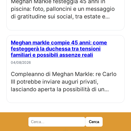
Meghan Markle festeggia 45 anni in
piscina: foto, palloncini e un messaggio
di gratitudine sui social, tra estate e...
Meghan markle compie 45 anni: come
festeggerà la duchessa tra tensioni
familiari e possibili assenze reali
04/08/2026
Compleanno di Meghan Markle: re Carlo
III potrebbe inviare auguri privati,
lasciando aperta la possibilità di un...