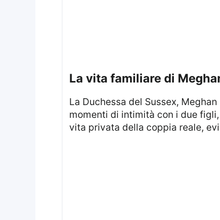
la vita familiare di Megha
La Duchessa del Sussex, Meghan Markle, condivide la propria quotidianità familiare attraverso contenuti sui social e
momenti di intimità con i due figli
vita privata della coppia reale, ev