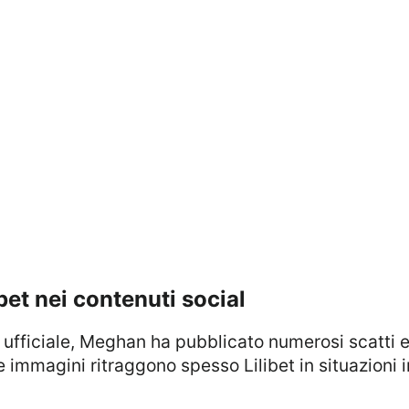
ibet nei contenuti social
Le immagini ritraggono spesso Lilibet in situazioni 