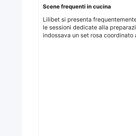
scene frequenti in cucina
Lilibet si presenta frequentemente nelle riprese mentre partecipa alle attività culinarie materne. Tra queste spiccano
le sessioni dedicate alla preparazi
indossava un set rosa coordinato a