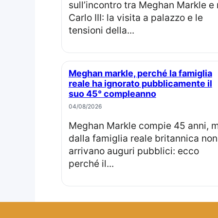
sull’incontro tra Meghan Markle e 
Carlo III: la visita a palazzo e le
tensioni della...
Meghan markle, perché la famiglia
reale ha ignorato pubblicamente il
suo 45° compleanno
04/08/2026
Meghan Markle compie 45 anni, ma
dalla famiglia reale britannica non
arrivano auguri pubblici: ecco
perché il...