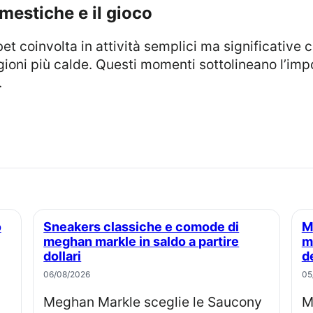
omestiche e il gioco
agioni più calde. Questi momenti sottolineano l’imp
.
Sneakers classiche e comode di
Martha stewart stronca il tentativo di
meghan markle in saldo a partire
m
dollari
d
06/08/2026
05
Meghan Markle sceglie le Saucony
Martha Stewart commenta 