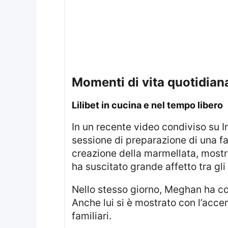
momenti di vita quotidiana
lilibet in cucina e nel tempo libero
In un recente video condiviso su Instagram, Meghan è stata accompagnata dalla figlia, Princess Lilibet, durante una
sessione di preparazione di una fa
creazione della marmellata, most
ha suscitato grande affetto tra gli 
Nello stesso giorno, Meghan ha condiviso anche un momento in cui Prince Archie aiutava a nutrire dei pesci koi.
Anche lui si è mostrato con l’accen
familiari.