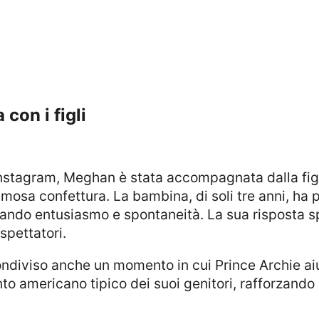
 con i figli
mosa confettura. La bambina, di soli tre anni, ha 
rando entusiasmo e spontaneità. La sua risposta
spettatori.
to americano tipico dei suoi genitori, rafforzando i