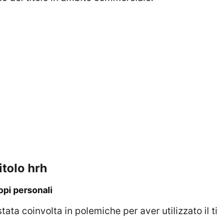
titolo hrh
copi personali