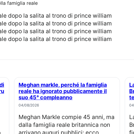
lla famiglia reale
Meghan markle, perché la famiglia
La principessa Eugenie e Jack
ru
reale ha ignorato pubblicamente il
B
suo 45° compleanno
t
04/08/2026
04
Meghan Markle compie 45 anni, ma
La principessa Eugenia e Jack
dalla famiglia reale britannica non
B
o
arrivano auguri pubblici: ecco
f