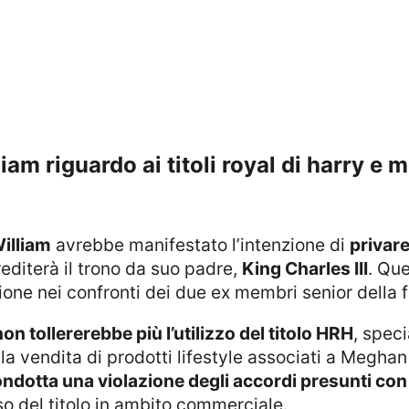
lliam riguardo ai titoli royal di harry e
illiam
avrebbe manifestato l’intenzione di
privar
editerà il trono da suo padre,
King Charles III
. Qu
ione nei confronti dei due ex membri senior della f
on tollererebbe più l’utilizzo del titolo HRH
, speci
 vendita di prodotti lifestyle associati a Meghan 
ndotta una violazione degli accordi presunti con l
so del titolo in ambito commerciale.