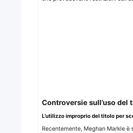
controversie sull’uso del 
l’utilizzo improprio del titolo per s
Recentemente, Meghan Markle è stata coinvolta in polemiche per aver utilizzato il titolo HRH in modo non autorizzato.