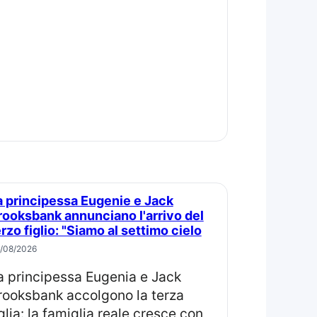
rooksbank annunciano l'arrivo del
erzo figlio: "Siamo al settimo cielo
/08/2026
rooksbank accolgono la terza
iglia: la famiglia reale cresce con