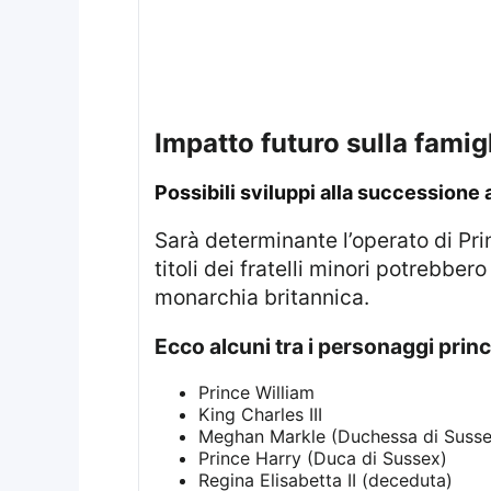
impatto futuro sulla famigl
possibili sviluppi alla successione 
Sarà determinante l’operato di Prince William quando sarà chiamato a succedere al trono. Le sue decisioni riguardo ai
titoli dei fratelli minori potrebber
monarchia britannica.
Ecco alcuni tra i personaggi princ
Prince William
King Charles III
Meghan Markle (Duchessa di Susse
Prince Harry (Duca di Sussex)
Regina Elisabetta II (deceduta)