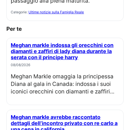
passaggio alla piena maturità.
Categorie:
Ultime notizie sulla Famiglia Reale
Per te
Meghan markle indossa gli orecchini con
diamanti e zaffiri di lady diana durante la
serata con il principe harry
08/08/2026
Meghan Markle omaggia la principessa
Diana al gala in Canada: indossa i suoi
iconici orecchini con diamanti e zaffiri...
Meghan markle avrebbe raccontato
dettagli dell’incontro privato con re carlo a
una cena in california