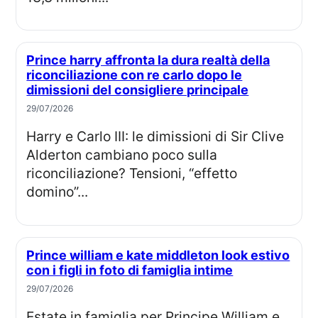
Prince harry affronta la dura realtà della
riconciliazione con re carlo dopo le
dimissioni del consigliere principale
29/07/2026
Harry e Carlo III: le dimissioni di Sir Clive
Alderton cambiano poco sulla
riconciliazione? Tensioni, “effetto
domino”...
Prince william e kate middleton look estivo
con i figli in foto di famiglia intime
29/07/2026
Estate in famiglia per Principe William e