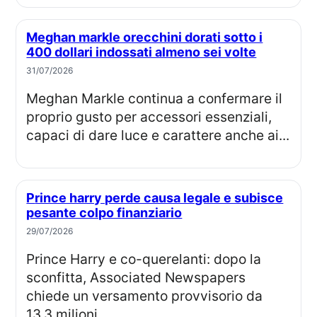
Meghan markle orecchini dorati sotto i
400 dollari indossati almeno sei volte
31/07/2026
Meghan Markle continua a confermare il
proprio gusto per accessori essenziali,
capaci di dare luce e carattere anche ai...
Prince harry perde causa legale e subisce
pesante colpo finanziario
29/07/2026
Prince Harry e co-querelanti: dopo la
sconfitta, Associated Newspapers
chiede un versamento provvisorio da
13,3 milioni...