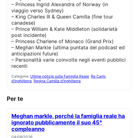
– Princess Ingrid Alexandra of Norway (in
viaggio verso Sydney)
– King Charles III & Queen Camilla (fine tour
canadese)
– Prince William & Kate Middleton (solidarietà
post incidente)
– Princess Charlene of Monaco (Grand Prix)
– Meghan Markle (ultima puntata del podcast ed
anticipazioni future)
– Personalità varie coinvolte negli eventi pubblici
recenti
Categorie:
Ultime notizie sulla Famiglia Reale
Re Carlo
d'Inghilterra
Regina Camilla d'Inghilterra
Per te
Meghan markle, perché la famiglia reale ha
ignorato pubblicamente il suo 45°
compleanno
04/08/2026