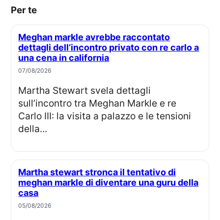
Per te
Meghan markle avrebbe raccontato
dettagli dell’incontro privato con re carlo a
una cena in california
07/08/2026
Martha Stewart svela dettagli
sull’incontro tra Meghan Markle e re
Carlo III: la visita a palazzo e le tensioni
della...
Martha stewart stronca il tentativo di
meghan markle di diventare una guru della
casa
05/08/2026