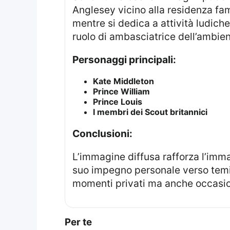
Anglesey vicino alla residenza fami
mentre si dedica a attività ludiche
ruolo di ambasciatrice dell’ambient
Personaggi principali:
Kate Middleton
Prince William
Prince Louis
I membri dei Scout britannici
Conclusioni:
L’immagine diffusa rafforza l’immagine della Principessa quale figura autentica e vicina alla natura, testimonianza del
suo impegno personale verso temi 
momenti privati ma anche occasion
Per te