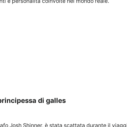
nti e personalità coinvolte nel mondo reale.
rincipessa di galles