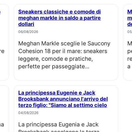
Sneakers classiche e comode di
Martha stewart stronca il tentativo di
meghan markle in saldo a partire
m
dollari
d
06/08/2026
05
Meghan Markle sceglie le Saucony
Martha Stewart commenta 
re
Cohesion 18 per il mare: sneakers
p
leggere, comode e pratiche,
r
perfette per passeggiate...
a 
La principessa Eugenie e Jack
Brooksbank annunciano l'arrivo del
terzo figlio: "Siamo al settimo cielo
04/08/2026
La principessa Eugenia e Jack
Brooksbank accolgono la terza