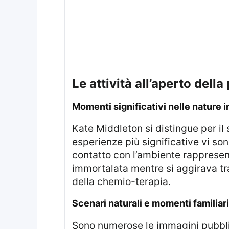
le attività all’aperto dell
momenti significativi nelle nature i
Kate Middleton si distingue per il suo impegno nel promuovere il rispetto e l’amore verso la natura. Tra le sue
esperienze più significative vi so
contatto con l’ambiente rappresent
immortalata mentre si aggirava tra 
della chemio-terapia.
scenari naturali e momenti familiari
Sono numerose le immagini pubblicate che documentano le sue escursioni: dai monti dell’Isola di Mull alle dune di