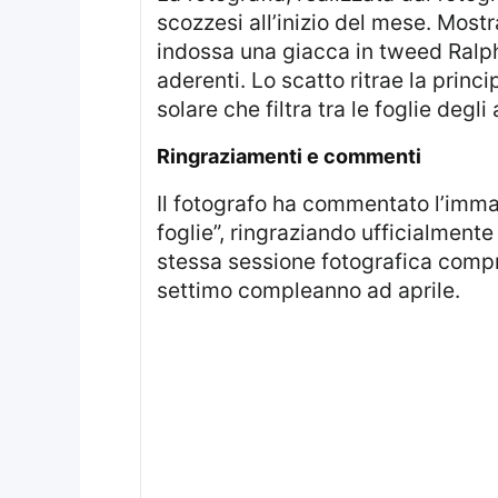
scozzesi all’inizio del mese. Most
indossa una giacca in tweed Ralph
aderenti. Lo scatto ritrae la prin
solare che filtra tra le foglie degli 
ringraziamenti e commenti
Il fotografo ha commentato l’immagine definendola “una compagnia eccellente per una passeggiata soleggiata tra le
foglie”, ringraziando ufficialment
stessa sessione fotografica compren
settimo compleanno ad aprile.