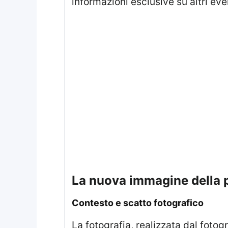
informazioni esclusive su altri eve
la nuova immagine della p
contesto e scatto fotografico
La fotografia, realizzata dal fotografo Josh Shinner, è stata scattata durante il viaggio del couple reale nelle isole