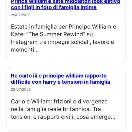
Prince william e kate middleton look estivo
con i figli in foto di famiglia intime
29/07/2026
Estate in famiglia per Principe William e
Kate: “The Summer Rewind” su
Instagram tra impegni solidali, lavoro e
momenti...
Re carlo iii e principe william rapporto
difficile con harry e tensioni in famiglia
23/07/2026
Carlo e William: frizioni e divergenze
nella famiglia reale britannica. Tra
tensioni e rapporti civili, cosa emerge...