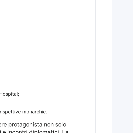
Hospital;
 rispettive monarchie.
 e incontri diplomatici. La