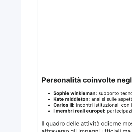
personalità coinvolte negl
Sophie winkleman:
supporto tecnol
Kate middleton:
analisi sulle aspet
Carlos iii:
incontri istituzionali con
I membri reali europei:
partecipazio
Il quadro delle attività odierne mostra una monarchia dinamica che continua ad essere protagonista non solo
attraverso gli impegni ufficiali ma