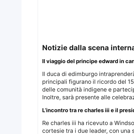
notizie dalla scena interna
il viaggio del principe edward in c
Il duca di edimburgo intraprenderà una visita ufficiale in canada, prevista per questa settimana. Tra gli appuntamenti
principali figurano il ricordo del
delle comunità indigene e partecip
Inoltre, sarà presente alle celebra
l’incontro tra re charles iii e il pr
Re charles iii ha ricevuto a Windsor castle il presidente ucraino volodymyr zelensky. L’incontro ha visto lo scambio di
cortesie tra i due leader, con una