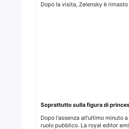
Dopo la visita, Zelensky è rimasto
soprattutto sulla figura di prince
Dopo l’assenza all’ultimo minuto a Royal Ascot, si registra un cambio di prospettiva riguardo alle aspettative sul suo
ruolo pubblico. La royal editor emi