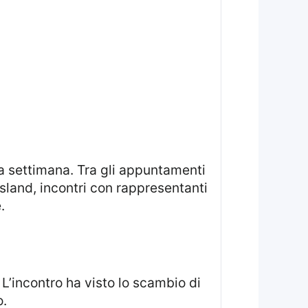
island, incontri con rappresentanti
.
o.