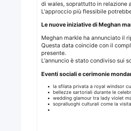
di wales, soprattutto in relazione a
L’approccio più flessibile potrebb
le nuove iniziative di Meghan ma
Meghan markle ha annunciato il ripristino del suo rosé estivo prodotto in napa valley, previsto per il primo luglio.
Questa data coincide con il compl
presente.
L’annuncio è stato condiviso sui 
eventi sociali e cerimonie mond
la sfilata privata a royal windsor cu
bellezze sartoriali durante le celeb
wedding glamour tra lady violet ma
sopralluoghi culturali come la visit