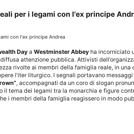
eali per i legami con l'ex principe And
alth Day
a
Westminster Abbey
ha incorniciato 
iffusa attenzione pubblica. Attivisti dell’organiz
iarezza rivolte ai membri della famiglia reale, in un
mpere l’iter liturgico. I segnali portavano messag
crown”
, accompagnati da un coro di slogan pronunc
to il tema dei legami tra la monarchia e figure con
che i membri della famiglia reagissero in modo pub