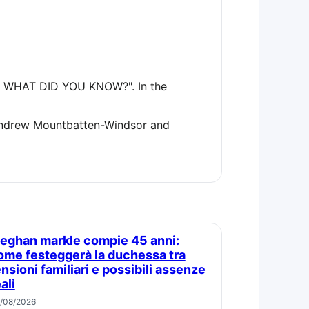
ome festeggerà la duchessa tra
ensioni familiari e possibili assenze
ali
/08/2026