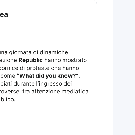
rea
una giornata di dinamiche
zazione
Republic
hanno mostrato
a cornice di proteste che hanno
gi come
“What did you know?”
,
iati durante l’ingresso dei
troverse, tra attenzione mediatica
blico.