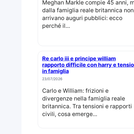
Meghan Markle compie 45 anni, ma
dalla famiglia reale britannica non
arrivano auguri pubblici: ecco
perché il...
Re carlo iii e principe william
rapporto difficile con harry e tensio
in famiglia
23/07/2026
Carlo e William: frizioni e
divergenze nella famiglia reale
britannica. Tra tensioni e rapporti
civili, cosa emerge...