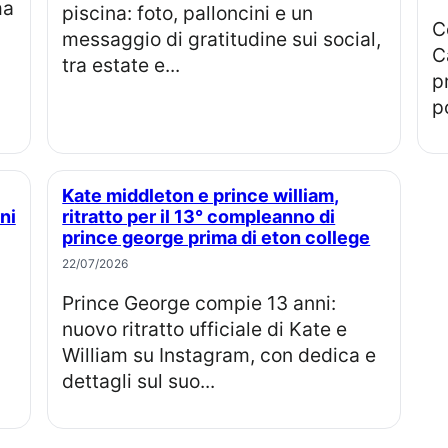
piscina: foto, palloncini e un
Compleanno di Meghan Markle: re
messaggio di gratitudine sui social,
C
tra estate e...
p
po
Kate middleton e prince william,
ni
ritratto per il 13° compleanno di
prince george prima di eton college
22/07/2026
Prince George compie 13 anni:
nuovo ritratto ufficiale di Kate e
William su Instagram, con dedica e
dettagli sul suo...