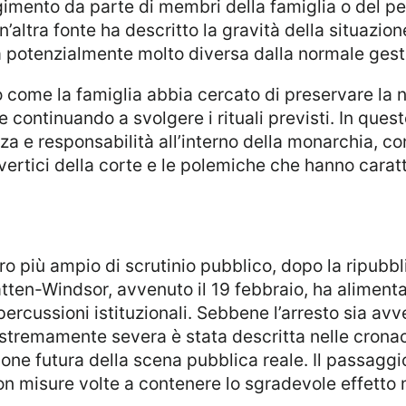
imento da parte di membri della famiglia o del pe
altra fonte ha descritto la gravità della situazione
potenzialmente molto diversa dalla normale gestione
 continuando a svolgere i rituali previsti. In ques
za e responsabilità all’interno della monarchia, co
vertici della corte e le polemiche che hanno caratt
tten-Windsor, avvenuto il 19 febbraio, ha alimentat
percussioni istituzionali. Sebbene l’arresto sia avv
estremamente severa è stata descritta nelle cron
ione futura della scena pubblica reale. Il passaggi
n misure volte a contenere lo sgradevole effetto m