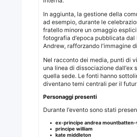
interna.
In aggiunta, la gestione della comunicazione da parte della casa reale è stata accompagnata da segnali di distacco:
ad esempio, durante le celebrazion
fratello minore un omaggio esplicit
fotografia d’epoca pubblicata dal
Andrew, rafforzando l’immagine di
Nel racconto dei media, punti di vista e voci degli addetti ai lavori hanno evidenziato che William avrebbe promosso
una linea di dissociazione dall’ex s
quella sede. Le fonti hanno sottoli
diventano temi centrali per il futu
personaggi presenti
Durante l’evento sono stati presen
ex-principe andrea mountbatten
principe william
kate middleton