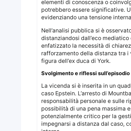
elementi di conoscenza o coinvolg
potrebbero essere significative. Un’
evidenziando una tensione interna 
Nell’analisi pubblica si è osservato come la famiglia abbia cercato di preservare la normalità dell’evento,
distanziandosi dall’eco mediatico e
enfatizzato la necessità di chiarez
rafforzamento della distanza tra i 
figura dell’ex duca di York.
svolgimento e riflessi sull’episodio
La vicenda si è inserita in un quadro più ampio di scrutinio pubblico, dopo la ripubblicazione di documenti relativi al
caso Epstein. L’arresto di Mountba
responsabilità personale e sulle ri
possibilità di una pena massima 
potenzialmente critico per la gest
impegnarsi a distanza dal caso, co