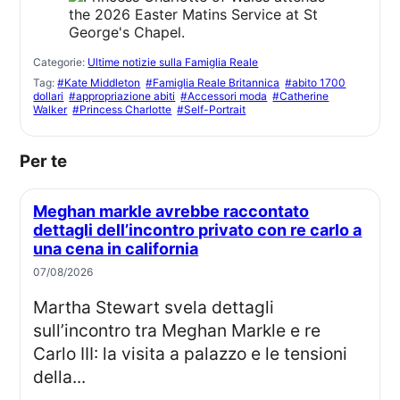
Categorie:
Ultime notizie sulla Famiglia Reale
Tag:
#Kate Middleton
#Famiglia Reale Britannica
#abito 1700
dollari
#appropriazione abiti
#Accessori moda
#Catherine
Walker
#Princess Charlotte
#Self-Portrait
Per te
Meghan markle avrebbe raccontato
dettagli dell’incontro privato con re carlo a
una cena in california
07/08/2026
Martha Stewart svela dettagli
sull’incontro tra Meghan Markle e re
Carlo III: la visita a palazzo e le tensioni
della...