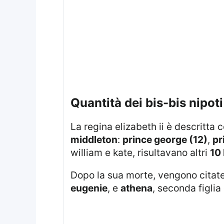
quantità dei bis-bis nipo
La regina elizabeth ii è descritt
middleton
:
prince george (12)
,
pr
william e kate, risultavano altri
10 
Dopo la sua morte, vengono citat
eugenie
, e
athena
, seconda figlia