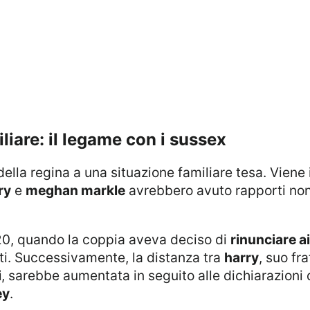
iliare: il legame con i sussex
ry
e
meghan markle
avrebbero avuto rapporti non d
2020, quando la coppia aveva deciso di
rinunciare ai
niti. Successivamente, la distanza tra
harry
, suo fr
i
, sarebbe aumentata in seguito alle dichiarazioni d
ey
.