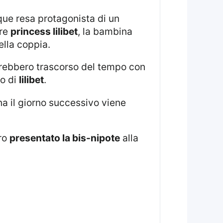
are
princess lilibet
, la bambina
ella coppia.
o di
lilibet
.
ero
presentato la bis-nipote
alla