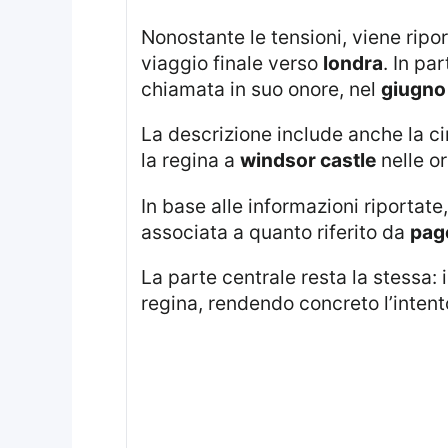
Nonostante le tensioni, viene riportato che la famiglia dei Sussex si sarebbe comunque resa protagonista di un
viaggio finale verso
londra
. In pa
chiamata in suo onore, nel
giugno
La descrizione include anche la circostanza per cui harry, markle e i loro due figli avrebbero trascorso del tempo con
la regina a
windsor castle
nelle o
In base alle informazioni riportate, la nascita della celebrazione privata della bambina il giorno successivo viene
associata a quanto riferito da
pag
La parte centrale resta la stessa
regina, rendendo concreto l’intent