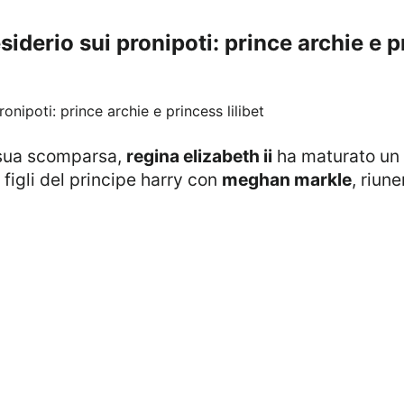
derio sui pronipoti: prince archie e pr
 sua scomparsa,
regina elizabeth ii
ha maturato un d
 figli del principe harry con
meghan markle
, riun