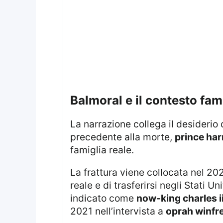
balmoral e il contesto fam
La narrazione collega il desiderio della regina a una situazione familiare tesa. Viene infatti ricordato che, nel periodo
precedente alla morte,
prince har
famiglia reale.
La frattura viene collocata nel 
reale e di trasferirsi negli Stati U
indicato come
now-king charles i
2021 nell’intervista a
oprah winfr