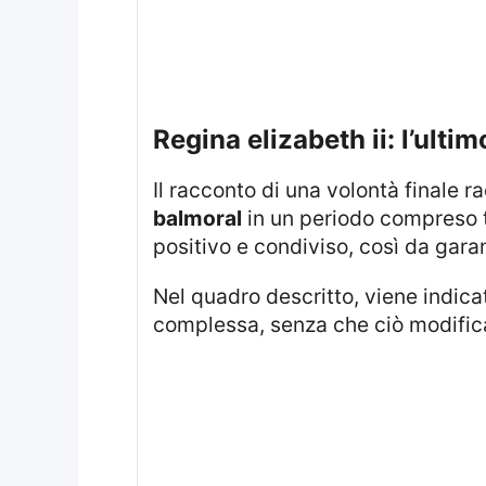
regina elizabeth ii: l’ulti
Il racconto di una volontà finale 
balmoral
in un periodo compreso tra
positivo e condiviso, così da gara
Nel quadro descritto, viene indicato anche che la partecipazione della famiglia dei Sussex avrebbe potuto risultare
complessa, senza che ciò modifica