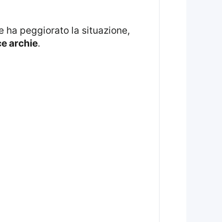
ce archie
.