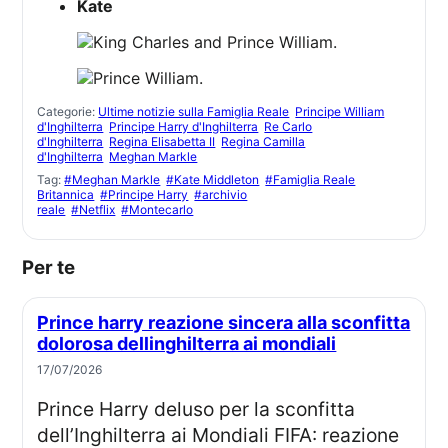
Kate
Categorie:
Ultime notizie sulla Famiglia Reale
Principe William
d'Inghilterra
Principe Harry d'Inghilterra
Re Carlo
d'Inghilterra
Regina Elisabetta II
Regina Camilla
d'Inghilterra
Meghan Markle
Tag:
#Meghan Markle
#Kate Middleton
#Famiglia Reale
Britannica
#Principe Harry
#archivio
reale
#Netflix
#Montecarlo
Per te
Prince harry reazione sincera alla sconfitta
dolorosa dellinghilterra ai mondiali
17/07/2026
Prince Harry deluso per la sconfitta
dell’Inghilterra ai Mondiali FIFA: reazione