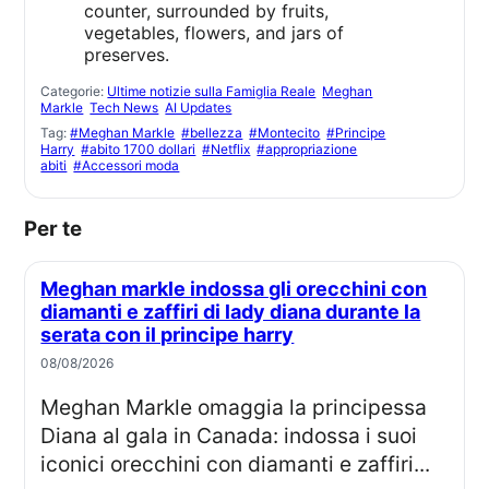
Categorie:
Ultime notizie sulla Famiglia Reale
Meghan
Markle
Tech News
AI Updates
Tag:
#Meghan Markle
#bellezza
#Montecito
#Principe
Harry
#abito 1700 dollari
#Netflix
#appropriazione
abiti
#Accessori moda
Per te
Meghan markle indossa gli orecchini con
diamanti e zaffiri di lady diana durante la
serata con il principe harry
08/08/2026
Meghan Markle omaggia la principessa
Diana al gala in Canada: indossa i suoi
iconici orecchini con diamanti e zaffiri...