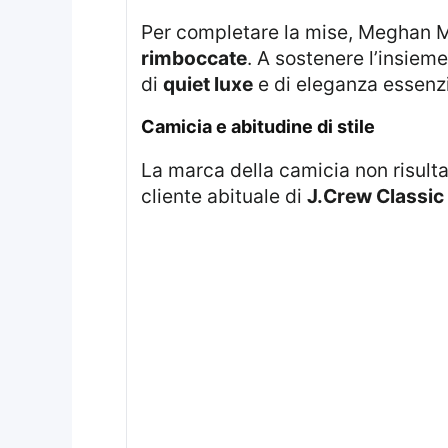
Per completare la mise, Meghan M
rimboccate
. A sostenere l’insie
di
quiet luxe
e di eleganza essenzi
camicia e abitudine di stile
La marca della camicia non risulta confermata nel contenuto mostrato, ma Meghan Markle è indicata come una
cliente abituale di
J.Crew Classic