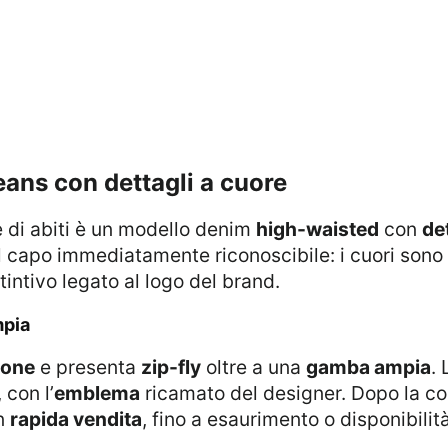
jeans con dettagli a cuore
e di abiti è un modello denim
high-waisted
con
de
l capo immediatamente riconoscibile: i cuori sono 
ntivo legato al logo del brand.
mpia
tone
e presenta
zip-fly
oltre a una
gamba ampia
. 
 con l’
emblema
ricamato del designer. Dopo la c
in
rapida vendita
, fino a esaurimento o disponibili