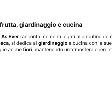
 frutta, giardinaggio e cucina
i
As Ever
racconta momenti legati alla routine do
esca
, si dedica al
giardinaggio
e cucina con le su
glie anche
fiori
, mantenendo un’atmosfera coerente