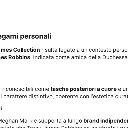
legami personali
ames Collection
risulta legato a un contesto perso
mes Robbins
, indicata come amica della Duchess
ti riconoscibili come
tasche posteriori a cuore
e un
l carattere distintivo, coerente con l’estetica curat
ri
e Meghan Markle supporta a lungo
brand indipenden