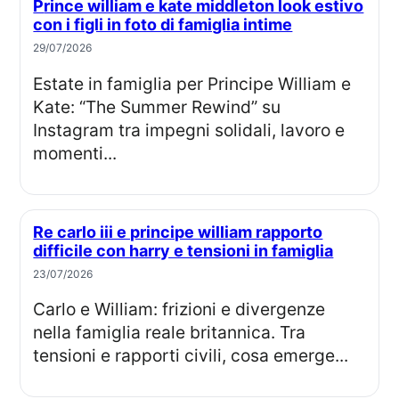
Prince william e kate middleton look estivo
con i figli in foto di famiglia intime
29/07/2026
Estate in famiglia per Principe William e
Kate: “The Summer Rewind” su
Instagram tra impegni solidali, lavoro e
momenti...
Re carlo iii e principe william rapporto
difficile con harry e tensioni in famiglia
23/07/2026
Carlo e William: frizioni e divergenze
nella famiglia reale britannica. Tra
tensioni e rapporti civili, cosa emerge...