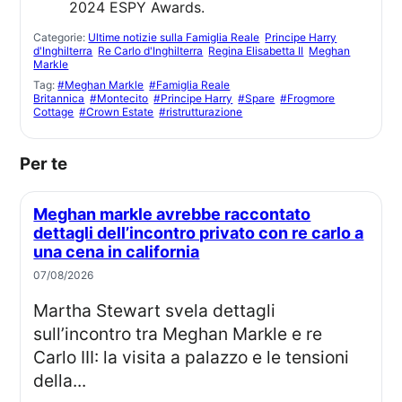
Categorie:
Ultime notizie sulla Famiglia Reale
Principe Harry
d'Inghilterra
Re Carlo d'Inghilterra
Regina Elisabetta II
Meghan
Markle
Tag:
#Meghan Markle
#Famiglia Reale
Britannica
#Montecito
#Principe Harry
#Spare
#Frogmore
Cottage
#Crown Estate
#ristrutturazione
Per te
Meghan markle avrebbe raccontato
dettagli dell’incontro privato con re carlo a
una cena in california
07/08/2026
Martha Stewart svela dettagli
sull’incontro tra Meghan Markle e re
Carlo III: la visita a palazzo e le tensioni
della...