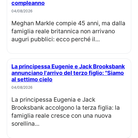
compleanno
04/08/2026
Meghan Markle compie 45 anni, ma dalla
famiglia reale britannica non arrivano
auguri pubblici: ecco perché il...
La principessa Eugenie e Jack Brooksbank
annunciano l'arrivo del terzo figlio: "Siamo
al settimo cielo
04/08/2026
La principessa Eugenia e Jack
Brooksbank accolgono la terza figlia: la
famiglia reale cresce con una nuova
sorellina...