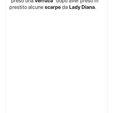
“preso una
verruca
” dopo aver preso in
prestito alcune
scarpe
da
Lady Diana
.