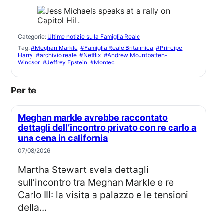
Categorie:
Ultime notizie sulla Famiglia Reale
Tag:
#Meghan Markle
#Famiglia Reale Britannica
#Principe
Harry
#archivio reale
#Netflix
#Andrew Mountbatten-
Windsor
#Jeffrey Epstein
#Montec
Per te
Meghan markle avrebbe raccontato
dettagli dell’incontro privato con re carlo a
una cena in california
07/08/2026
Martha Stewart svela dettagli
sull’incontro tra Meghan Markle e re
Carlo III: la visita a palazzo e le tensioni
della...