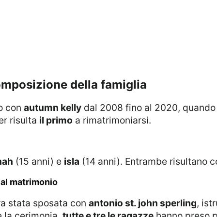
omposizione della famiglia
to con
autumn kelly
dal 2008 fino al 2020, quando l
er risulta
il primo
a rimatrimoniarsi.
nah
(15 anni) e
isla
(14 anni). Entrambe risultano c
a al matrimonio
era stata sposata con
antonio st. john sperling
, ist
e la cerimonia,
tutte e tre le ragazze
hanno preso p