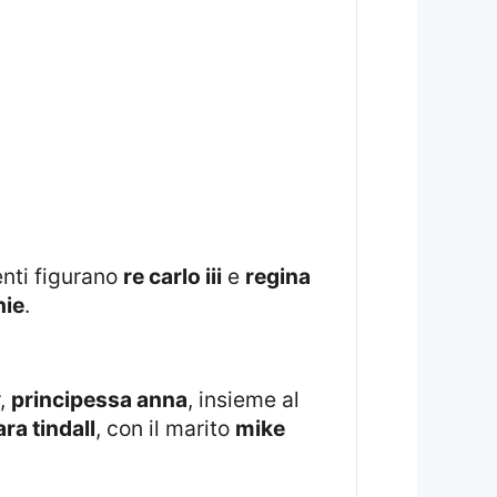
enti figurano
re carlo iii
e
regina
hie
.
r,
principessa anna
, insieme al
ara tindall
, con il marito
mike