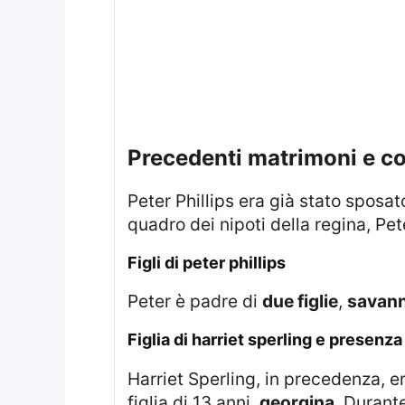
precedenti matrimoni e c
Peter Phillips era già stato sposa
quadro dei nipoti della regina, Pet
figli di peter phillips
Peter è padre di
due figlie
,
savan
figlia di harriet sperling e presenz
Harriet Sperling, in precedenza, 
figlia di 13 anni,
georgina
. Durant