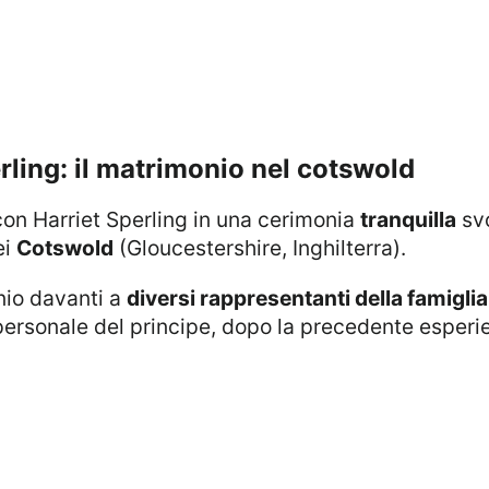
perling: il matrimonio nel cotswold
 con Harriet Sperling in una cerimonia
tranquilla
svo
ei
Cotswold
(Gloucestershire, Inghilterra).
nio davanti a
diversi rappresentanti della famiglia
personale del principe, dopo la precedente esperi