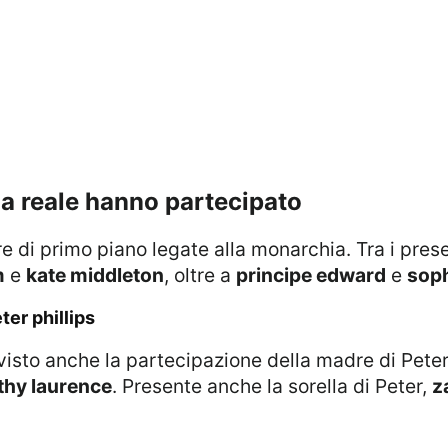
lia reale hanno partecipato
re di primo piano legate alla monarchia. Tra i pres
m
e
kate middleton
, oltre a
principe edward
e
sop
ter phillips
ha visto anche la partecipazione della madre di Pete
thy laurence
. Presente anche la sorella di Peter,
z