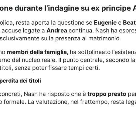
azione durante l’indagine su ex principe
bolica, resta aperta la questione se
Eugenie
e
Beat
le accuse legate a
Andrea
continua. Nash ha espress
esclusivamente sulla presenza al matrimonio.
ano
membri della famiglia
, ha sottolineato l’esisten
terno del nucleo reale. Il punto centrale, secondo l
titoli, senza poter fissare tempi certi.
erdita dei titoli
 concreti, Nash ha risposto che è
troppo presto
per
formale. La valutazione, nel frattempo, resta lega