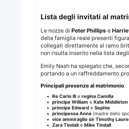
lista degli invitati al mat
Le nozze di
Peter Phillips
e
Harrie
della famiglia reale presenti figu
collegati direttamente al ramo brit
non risulta inserito nella lista degli
Emily Nash ha spiegato che, sec
portando a un raffreddamento pr
principali presenze al matrimonio
Re Carlo III
e
regina Camilla
principe William
e
Kate Middleton
principe Edward
e
Sophie
principessa Anna
(madre dello sp
vice ammiraglio sir Timothy Laur
Zara Tindall
e
Mike Tindall