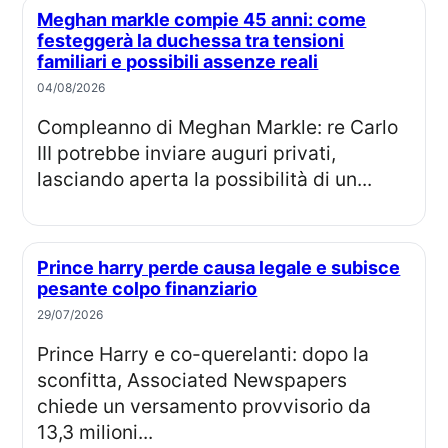
Meghan markle compie 45 anni: come
festeggerà la duchessa tra tensioni
familiari e possibili assenze reali
04/08/2026
Compleanno di Meghan Markle: re Carlo
III potrebbe inviare auguri privati,
lasciando aperta la possibilità di un...
Prince harry perde causa legale e subisce
pesante colpo finanziario
29/07/2026
Prince Harry e co-querelanti: dopo la
sconfitta, Associated Newspapers
chiede un versamento provvisorio da
13,3 milioni...