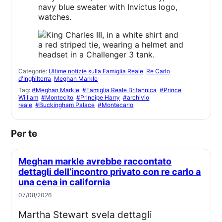
Categorie:
Ultime notizie sulla Famiglia Reale
Re Carlo
d'Inghilterra
Meghan Markle
Tag:
#Meghan Markle
#Famiglia Reale Britannica
#Prince
William
#Montecito
#Principe Harry
#archivio
reale
#Buckingham Palace
#Montecarlo
Per te
Meghan markle avrebbe raccontato
dettagli dell’incontro privato con re carlo a
una cena in california
07/08/2026
Martha Stewart svela dettagli