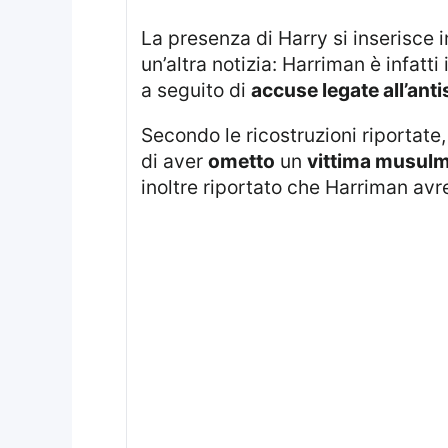
La presenza di Harry si inserisce in un periodo particolarmente delicato per Harriman. Il documentario è collegato a
un’altra notizia: Harriman è infatt
a seguito di
accuse legate all’ant
Secondo le ricostruzioni riportat
di aver
ometto
un
vittima musul
inoltre riportato che Harriman av