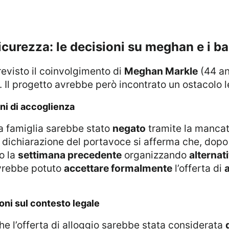
 sicurezza: le decisioni su meghan e i b
 previsto il coinvolgimento di
Meghan Markle
(44 ann
. Il progetto avrebbe però incontrato un ostacolo l
ani di accoglienza
 la famiglia sarebbe stato
negato
tramite la mancat
a dichiarazione del portavoce si afferma che, dopo 
o la
settimana precedente
organizzando
alternat
avrebbe potuto
accettare formalmente
l’offerta di
a
zioni sul contesto legale
he l’offerta di alloggio sarebbe stata considerata