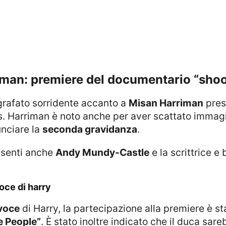
riman: premiere del documentario “shoo
ografato sorridente accanto a
Misan Harriman
pres
cus. Harriman è noto anche per aver scattato immag
nciare la
seconda gravidanza
.
resenti anche
Andy Mundy-Castle
e la scrittrice e
oce di harry
voce
di Harry, la partecipazione alla premiere è 
e People”
. È stato inoltre indicato che il duca sar