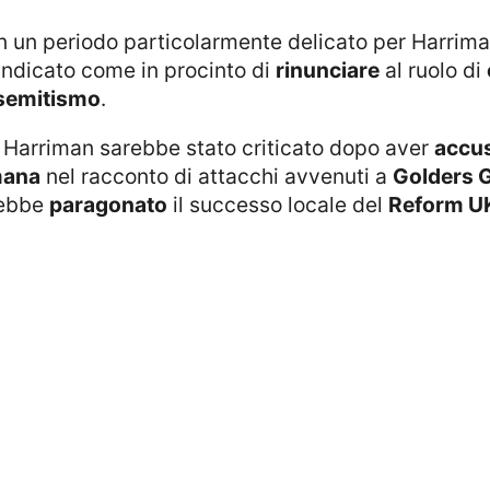
i indicato come in procinto di
rinunciare
al ruolo di
isemitismo
.
e, Harriman sarebbe stato criticato dopo aver
accu
mana
nel racconto di attacchi avvenuti a
Golders 
rebbe
paragonato
il successo locale del
Reform U