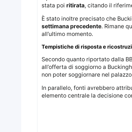
stata poi
ritirata
, citando il riferi
È stato inoltre precisato che Bu
settimana precedente
. Rimane qu
all’ultimo momento.
tempistiche di risposta e ricostruz
Secondo quanto riportato dalla BB
all’offerta di soggiorno a Buckin
non poter soggiornare nel palazzo
In parallelo, fonti avrebbero attribuito la situazione anche a una mancata risposta puntuale, mantenendo come
elemento centrale la decisione c