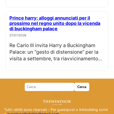
Prince harry: alloggi annunciati per il
prossimo nel regno unito dopo la vicenda
di buckingham palace
27/07/2026
Re Carlo III invita Harry a Buckingham
Palace: un “gesto di distensione” per la
visita a settembre, tra riavvicinamento...
Tutti i diritti sono riservati - Per guestpost o linkbuilding scrivi
a
guestpostitalialink@gmail.com