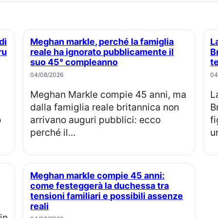
Meghan markle, perché la famiglia
La principessa Eugenie e Jack
ru
reale ha ignorato pubblicamente il
B
suo 45° compleanno
t
04/08/2026
04
Meghan Markle compie 45 anni, ma
La principessa Eugenia e Jack
dalla famiglia reale britannica non
B
o
arrivano auguri pubblici: ecco
f
perché il...
u
Meghan markle compie 45 anni:
come festeggerà la duchessa tra
tensioni familiari e possibili assenze
reali