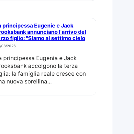
rooksbank annunciano l'arrivo del
erzo figlio: "Siamo al settimo cielo
/08/2026
rooksbank accolgono la terza
iglia: la famiglia reale cresce con
na nuova sorellina...