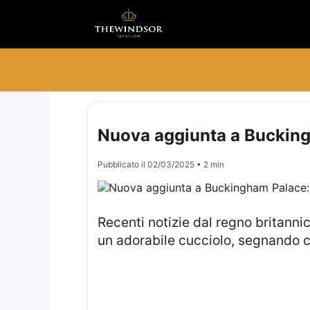
Nuova aggiunta a Buckingh
Pubblicato il
02/03/2025
• 2 min
Recenti notizie dal regno britannico rivelano l’arrivo di un nuovo membro nella famiglia reale. Il re Carlo III ha accolto
un adorabile cucciolo, segnando c