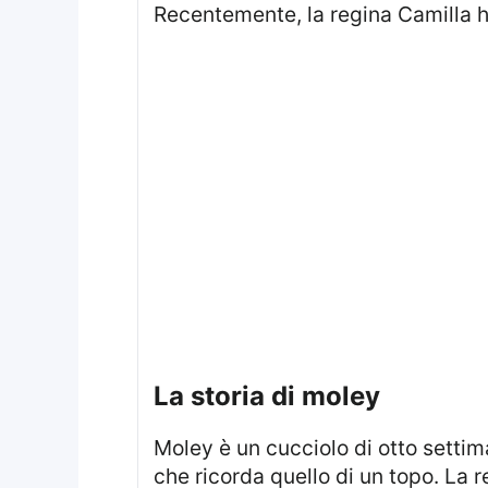
Recentemente, la regina Camilla 
la storia di moley
Moley è un cucciolo di otto settimane proveniente dal Battersea Dogs and Cats Home e si distingue per il suo aspetto
che ricorda quello di un topo. La