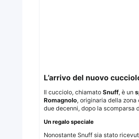
l’arrivo del nuovo cucciol
Il cucciolo, chiamato
Snuff
, è un
s
Romagnolo
, originaria della zona
due decenni, dopo la scomparsa d
un regalo speciale
Nonostante Snuff sia stato ricevuto come dono, non è legato al prossimo viaggio del re e della regina a Ravenna.