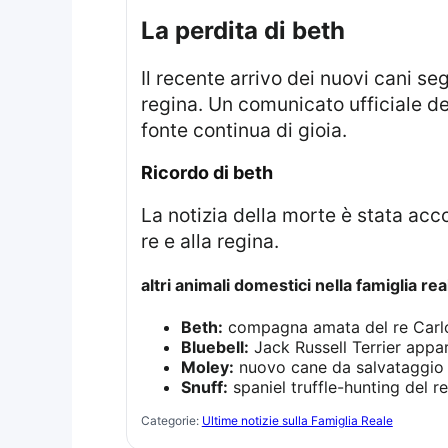
la perdita di beth
Il recente arrivo dei nuovi cani segue la triste perdita della cagna Beth, che era stata a lungo la compagna della
regina. Un comunicato ufficiale d
fonte continua di gioia.
ricordo di beth
La notizia della morte è stata accompagnata da foto significative che immortalano momenti felici trascorsi insieme al
re e alla regina.
altri animali domestici nella famiglia rea
Beth:
compagna amata del re Carlo 
Bluebell:
Jack Russell Terrier appar
Moley:
nuovo cane da salvataggio d
Snuff:
spaniel truffle-hunting del re 
Categorie:
Ultime notizie sulla Famiglia Reale