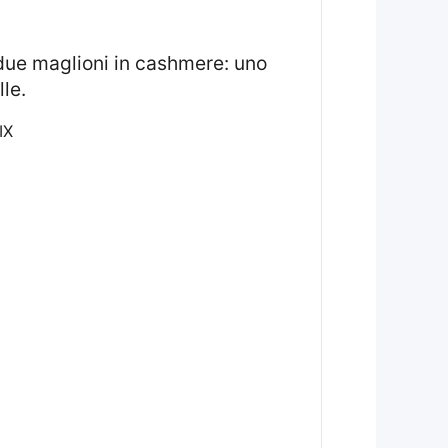
 due maglioni in cashmere: uno
le.
IX