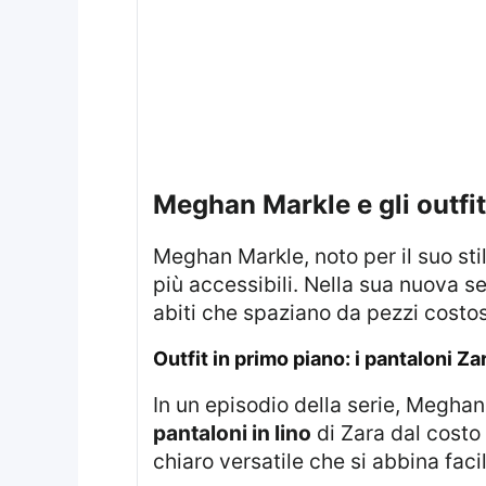
Meghan Markle e gli outfit
Meghan Markle, noto per il suo stile elegante e sofisticato, dimostra di saper combinare capi di alta moda con articoli
più accessibili. Nella sua nuova s
abiti che spaziano da pezzi costo
Outfit in primo piano: i pantaloni Za
In un episodio della serie, Meghan
pantaloni in lino
di Zara dal costo
chiaro versatile che si abbina faci