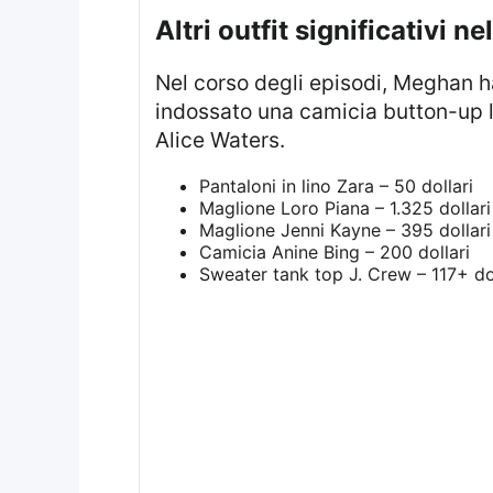
Altri outfit significativi ne
Nel corso degli episodi, Meghan ha mostrato anche altri capi interessanti. In particolare, nell’ottavo episodio ha
indossato una camicia button-up l
Alice Waters.
Pantaloni in lino Zara – 50 dollari
Maglione Loro Piana – 1.325 dollari
Maglione Jenni Kayne – 395 dollari
Camicia Anine Bing – 200 dollari
Sweater tank top J. Crew – 117+ dol