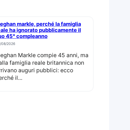
eale ha ignorato pubblicamente il
uo 45° compleanno
/08/2026
ma
alla famiglia reale britannica non
rrivano auguri pubblici: ecco
rché il...