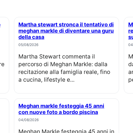
Martha stewart stronca il tentativo di
Meghan markle, perché la famiglia
meghan markle di diventare una guru
r
della casa
s
05/08/2026
04
Martha Stewart commenta il
Meghan Markle compie 45 anni, 
re
percorso di Meghan Markle: dalla
d
recitazione alla famiglia reale, fino
a
a cucina, lifestyle e...
pe
Meghan markle festeggia 45 anni
con nuove foto a bordo piscina
04/08/2026
Meghan Markle festeggia 45 anni in