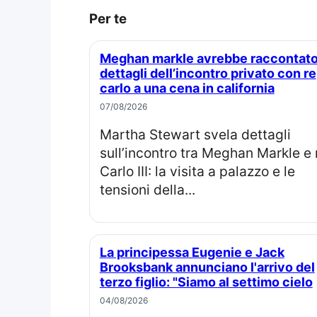
Per te
Meghan markle avrebbe raccontato
dettagli dell’incontro privato con re
carlo a una cena in california
07/08/2026
Martha Stewart svela dettagli
sull’incontro tra Meghan Markle e 
Carlo III: la visita a palazzo e le
tensioni della...
La principessa Eugenie e Jack
Brooksbank annunciano l'arrivo del
terzo figlio: "Siamo al settimo cielo
04/08/2026