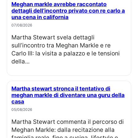
Meghan markle avrebbe raccontato
dettagli dell’incontro privato con re carlo a
una cena in california
07/08/2026
Martha Stewart svela dettagli
sull’incontro tra Meghan Markle e re
Carlo III: la visita a palazzo e le tensioni
della...
Martha stewart stronca il tentativo di
meghan markle di diventare una guru della
casa
05/08/2026
Martha Stewart commenta il percorso di
Meghan Markle: dalla recitazione alla
famiglia reale, fino a cucina, lifestyle e...