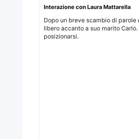
interazione con Laura Mattarella
Dopo un breve scambio di parole con Laura Mattarella, Camilla ha deciso di muoversi agevolmente verso lo spazio
libero accanto a suo marito Carlo. 
posizionarsi.