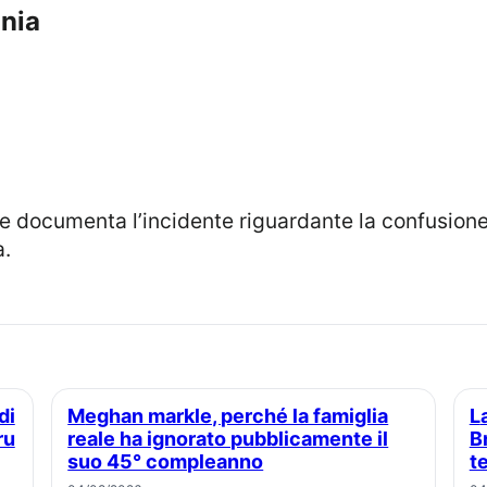
onia
a.
Meghan markle, perché la famiglia
La principessa Eugenie e Jack
ru
reale ha ignorato pubblicamente il
B
suo 45° compleanno
t