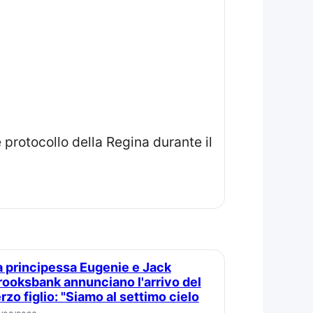
rooksbank annunciano l'arrivo del
erzo figlio: "Siamo al settimo cielo