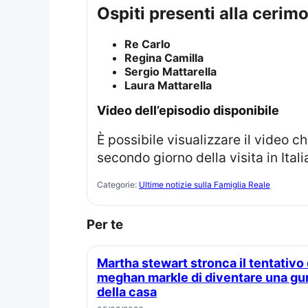
ospiti presenti alla cerim
Re Carlo
Regina Camilla
Sergio Mattarella
Laura Mattarella
video dell’episodio disponibile
È possibile visualizzare il video che documenta l’incidente riguardante la confusione protocollo della Regina durante il
secondo giorno della visita in Itali
Categorie:
Ultime notizie sulla Famiglia Reale
Per te
Martha stewart stronca il tentativo di
meghan markle di diventare una gu
della casa