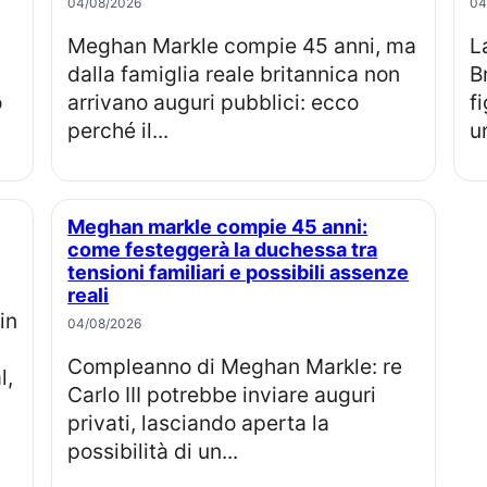
04/08/2026
04
Meghan Markle compie 45 anni, ma
La principessa Eugenia e Jack
dalla famiglia reale britannica non
B
o
arrivano auguri pubblici: ecco
f
perché il...
u
Meghan markle compie 45 anni:
come festeggerà la duchessa tra
tensioni familiari e possibili assenze
reali
04/08/2026
Compleanno di Meghan Markle: re
l,
Carlo III potrebbe inviare auguri
privati, lasciando aperta la
possibilità di un...