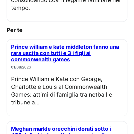
tempo.
Per te
Prince william e kate middleton fanno una
rara uscita con tutti e 3 i figli ai
commonwealth games
01/08/2026
Prince William e Kate con George,
Charlotte e Louis al Commonwealth
Games: attimi di famiglia tra netball e
tribune a...
Meghan markle orecchini dorati sotto i