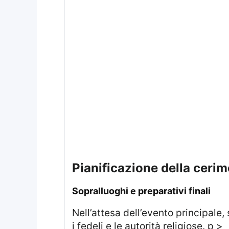
Pianificazione della ceri
Sopralluoghi e preparativi finali
Nell’attesa dell’evento principale, sono stati predisposti vari momenti commemorativi pubblici che vedranno coinvolti
i fedeli e le autorità religiose. p >