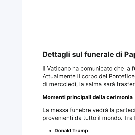
Dettagli sul funerale di 
Il Vaticano ha comunicato che la funzione funebre sarà celebrata sabato 26 aprile alle ore 10:00 (orario locale).
Attualmente il corpo del Pontefice
di mercoledì, la salma sarà trasfer
Momenti principali della cerimonia
La messa funebre vedrà la partecipazione di numerosi capi di Stato, dignitari e rappresentanti istituzionali
provenienti da tutto il mondo. Tra 
Donald Trump