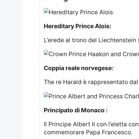
Hereditary Prince Alois:
L’erede al trono del Liechtenstei
Coppia reale norvegese:
The re Harald è rappresentato da
Principato di Monaco :
Il Principe Albert II con l’eletta consorte Charlene saranno presenti come simbolo dell’impegno reale nel
commemorare Papa Francesco.