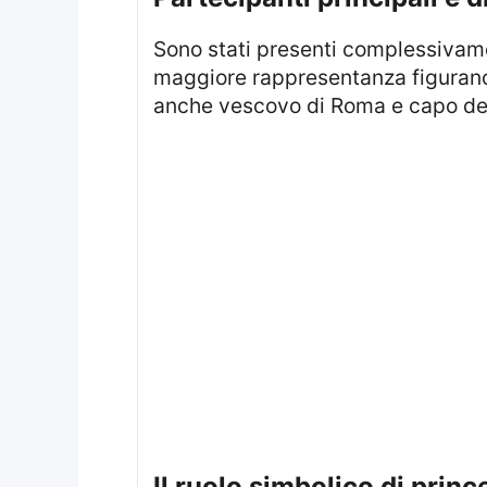
Sono stati presenti complessivamente 55 capi di Stato, 14 capi di governo e 12 monarchi regnanti. Tra i paesi con
maggiore rappresentanza figurano 
anche vescovo di Roma e capo del
il ruolo simbolico di princ