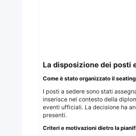
la disposizione dei posti 
come è stato organizzato il seating
I posti a sedere sono stati assegnati secondo un ordine alfabetico basato sulla lingua francese. Questa scelta si
inserisce nel contesto della diplo
eventi ufficiali. La decisione ha a
presenti.
criteri e motivazioni dietro la pian