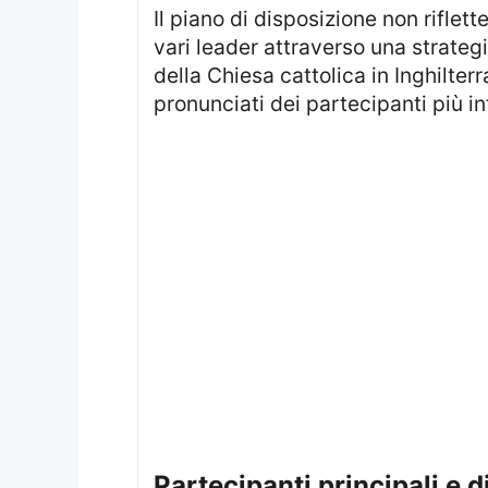
Il piano di disposizione non riflette l’importanza delle personalità sul piano globale ma mira a creare un equilibrio tra i
vari leader attraverso una strateg
della Chiesa cattolica in Inghilter
pronunciati dei partecipanti più in
partecipanti principali e