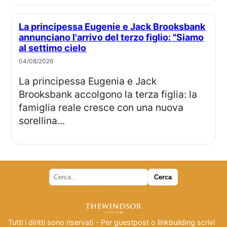
La principessa Eugenie e Jack Brooksbank
annunciano l'arrivo del terzo figlio: "Siamo
al settimo cielo
04/08/2026
La principessa Eugenia e Jack
Brooksbank accolgono la terza figlia: la
famiglia reale cresce con una nuova
sorellina...
Tutti i diritti sono riservati - Per guestpost o linkbuilding scrivi