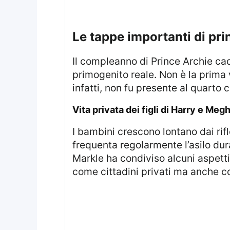
le tappe importanti di pri
Il compleanno di Prince Archie cade il 6 maggio: questa ricorrenza segna un momento speciale nella vita del
primogenito reale. Non è la prima 
infatti, non fu presente al quarto
vita privata dei figli di Harry e Meg
I bambini crescono lontano dai riflettori mediatici nella tranquillità della residenza di Montecito, in California. Archie
frequenta regolarmente l’asilo du
Markle ha condiviso alcuni aspetti 
come cittadini privati ma anche co