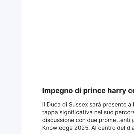
impegno di prince harry c
Il Duca di Sussex sarà presente a Las Vegas per partecipare a un evento dedicato ai giovani, che rappresenta una
tappa significativa nel suo percor
discussione con due promettenti gio
Knowledge 2025. Al centro del dial