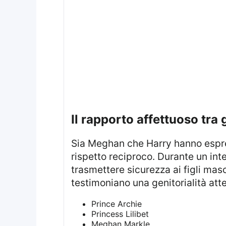
il rapporto affettuoso tra g
Sia Meghan che Harry hanno espresso il desiderio di educare i propri figli con attenzione ai valori di autostima e
rispetto reciproco. Durante un in
trasmettere sicurezza ai figli mas
testimoniano una genitorialità atte
Prince Archie
Princess Lilibet
Meghan Markle