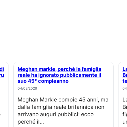
Meghan markle, perché la famiglia
La principessa Eugenie e Jack
ru
reale ha ignorato pubblicamente il
B
suo 45° compleanno
t
04/08/2026
04
Meghan Markle compie 45 anni, ma
La principessa Eugenia e Jack
dalla famiglia reale britannica non
B
o
arrivano auguri pubblici: ecco
f
perché il...
u