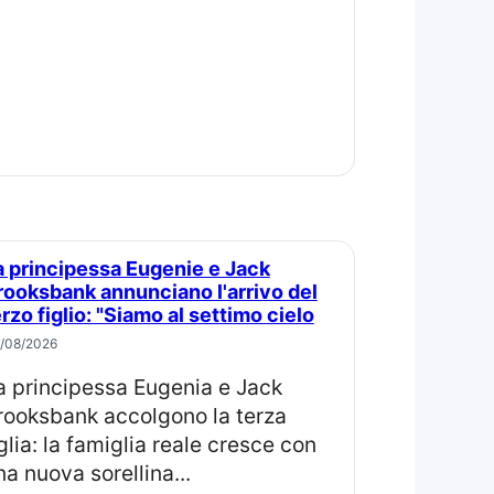
rooksbank annunciano l'arrivo del
erzo figlio: "Siamo al settimo cielo
/08/2026
rooksbank accolgono la terza
iglia: la famiglia reale cresce con
na nuova sorellina...