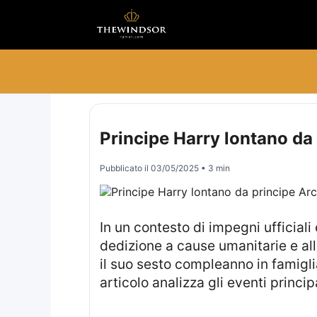
Principe Harry lontano da
Pubblicato il
03/05/2025
• 3 min
In un contesto di impegni ufficiali e momenti privati, le recenti attività del Duca di Sussex evidenziano la sua
dedizione a cause umanitarie e all
il suo sesto compleanno in famigli
articolo analizza gli eventi princip