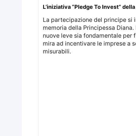
l’iniziativa “Pledge To Invest” del
La partecipazione del principe si inserisce nel quadro delle attività della Diana Award, un’organizzazione creata in
memoria della Principessa Diana. L
nuove leve sia fondamentale per fo
mira ad incentivare le imprese a s
misurabili.