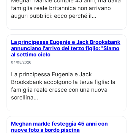
Meghan Markle compie 45 anni, ma dalla
famiglia reale britannica non arrivano
auguri pubblici: ecco perché il...
La principessa Eugenie e Jack Brooksbank
annunciano l'arrivo del terzo figlio: "Siamo
al settimo cielo
04/08/2026
La principessa Eugenia e Jack
Brooksbank accolgono la terza figlia: la
famiglia reale cresce con una nuova
sorellina...
Meghan markle festeggia 45 anni con
nuove foto a bordo piscina