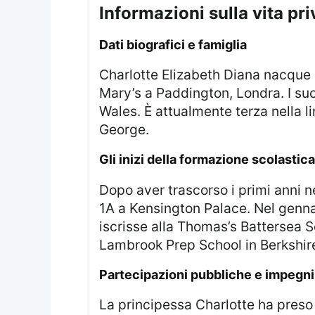
informazioni sulla vita pr
dati biografici e famiglia
Charlotte Elizabeth Diana nacque alle 8:34 del mattino del 2 maggio 2015 presso la Lindo Wing dell’ospedale St
Mary’s a Paddington, Londra. I suo
Wales. È attualmente terza nella li
George.
gli inizi della formazione scolastica
Dopo aver trascorso i primi anni nel Norfolk presso la residenza di Anmer Hall, nel 2017 si trasferì nell’appartamento
1A a Kensington Palace. Nel gennai
iscrisse alla Thomas’s Battersea S
Lambrook Prep School in Berkshire
partecipazioni pubbliche e impegni 
La principessa Charlotte ha preso parte a numerose occasioni pubbliche importanti come Trooping the Colour, le