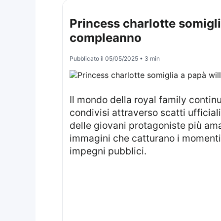
Princess charlotte somigli
compleanno
Pubblicato il
05/05/2025
• 3 min
Il mondo della royal family continua ad attirare l’attenzione di pubblico e media, anche grazie a momenti di intimità
condivisi attraverso scatti uffici
delle giovani protagoniste più am
immagini che catturano i momenti più
impegni pubblici.