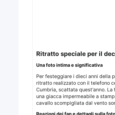
ritratto speciale per il 
una foto intima e significativa
Per festeggiare i dieci anni della principessa Charlotte, la madre, la Principessa del Galles, ha condiviso un dolce
ritratto realizzato con il telefon
Cumbria, scattata quest’anno. La 
una giacca impermeabile a stampa f
cavallo scompigliata dal vento so
reazioni dei fan e dettagli sulla fot