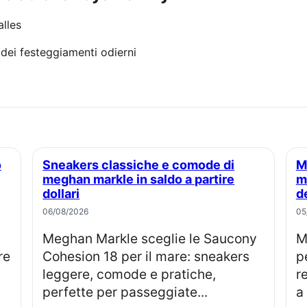
alles
 dei festeggiamenti odierni
Sneakers classiche e comode di
Martha stewart stronca il tentativo di
meghan markle in saldo a partire
m
dollari
d
06/08/2026
05
Meghan Markle sceglie le Saucony
Martha Stewart commenta 
re
Cohesion 18 per il mare: sneakers
p
leggere, comode e pratiche,
r
perfette per passeggiate...
a 