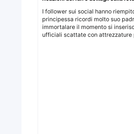
I follower sui social hanno riempito i commenti di auguri affettuosi, molti notando come questa versione della
principessa ricordi molto suo padr
immortalare il momento si inserisce
ufficiali scattate con attrezzature 