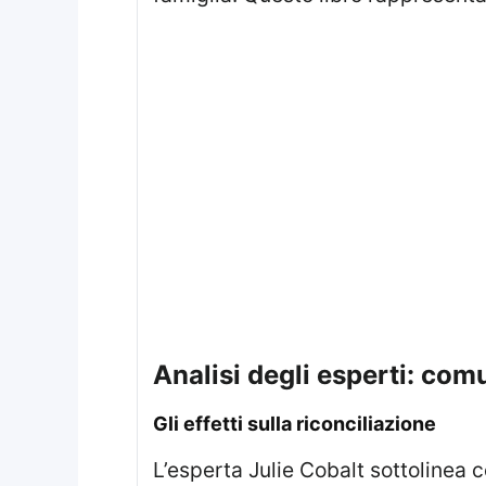
analisi degli esperti: c
gli effetti sulla riconciliazione
L’esperta Julie Cobalt sottolinea come questo metodo possa aver compromesso ogni possibilità di riavvicinamento.