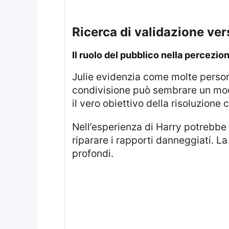
ricerca di validazione ve
il ruolo del pubblico nella percezion
Julie evidenzia come molte persone possano rivolgersi al pubblico per sentirsi ascoltate e comprese. Questa forma di
condivisione può sembrare un modo
il vero obiettivo della risoluzione 
Nell’esperienza di Harry potrebbe prevalere la volontà di ricevere approvazione rispetto alla reale intenzione di
riparare i rapporti danneggiati. La
profondi.