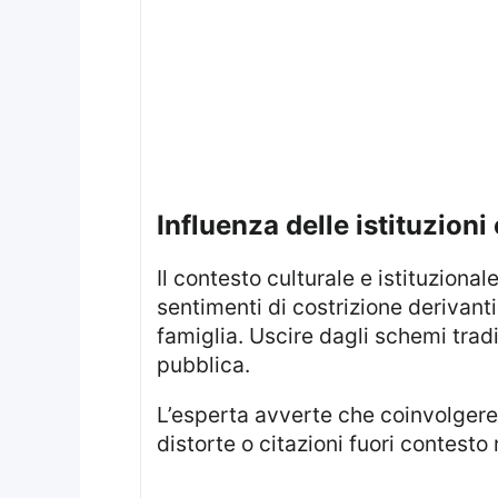
influenza delle istituzion
Il contesto culturale e istituzionale esercita una forte pressione sulle decisioni individuali. Harry ha più volte espresso
sentimenti di costrizione derivanti 
famiglia. Uscire dagli schemi trad
pubblica.
L’esperta avverte che coinvolgere l’esterno nelle dispute familiari può complicare ulteriormente le cose: immagini
distorte o citazioni fuori contesto