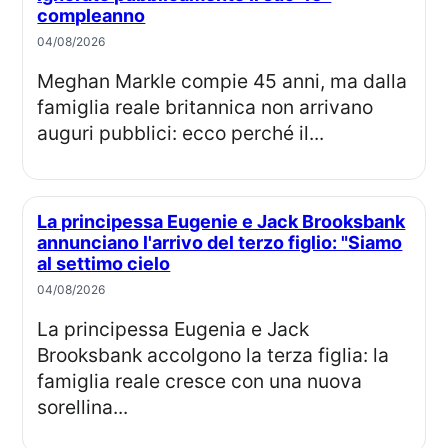
compleanno
04/08/2026
Meghan Markle compie 45 anni, ma dalla
famiglia reale britannica non arrivano
auguri pubblici: ecco perché il...
La principessa Eugenie e Jack Brooksbank
annunciano l'arrivo del terzo figlio: "Siamo
al settimo cielo
04/08/2026
La principessa Eugenia e Jack
Brooksbank accolgono la terza figlia: la
famiglia reale cresce con una nuova
sorellina...