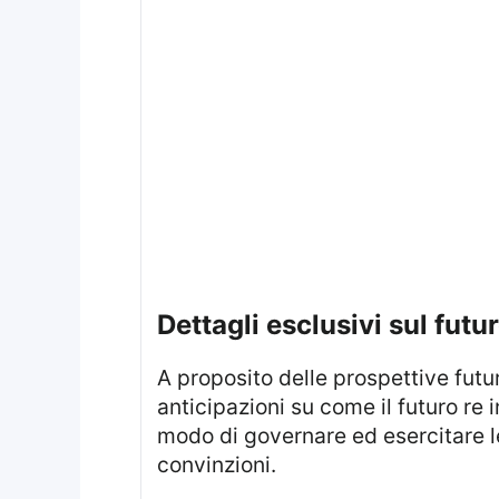
dettagli esclusivi sul fut
A proposito delle prospettive future del principe William quale sovrano, fonti vicine alla royal family hanno fornito
anticipazioni su come il futuro re 
modo di governare ed esercitare le
convinzioni.