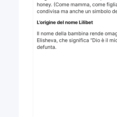
honey. (Come mamma, come figlia; 
condivisa ma anche un simbolo del
l’origine del nome Lilibet
Il nome della bambina rende omaggio al soprannome d’infanzia dell’ex regina Elisabetta II. Deriva dall’ebraico
Elisheva, che significa “Dio è il 
defunta.