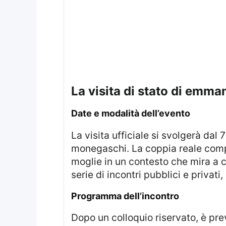
la visita di stato di em
date e modalità dell’evento
La visita ufficiale si svolgerà dal 7 all’8 giugno 2025, come confermato dai canali social ufficiali dei monarchi
monegaschi. La coppia reale co
moglie in un contesto che mira a c
serie di incontri pubblici e privati
programma dell’incontro
Dopo un colloquio riservato, è previsto un incontro ufficiale nel salone del trono del palazzo principesco. Tra le attività