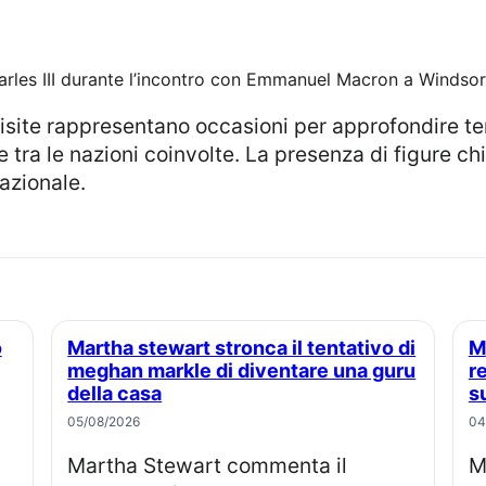
harles III durante l’incontro con Emmanuel Macron a Windsor
tra le nazioni coinvolte. La presenza di figure chi
nazionale.
Martha stewart stronca il tentativo di
Meghan markle, perché la famiglia
meghan markle di diventare una guru
r
della casa
s
05/08/2026
04
Martha Stewart commenta il
Meghan Markle compie 45 anni, 