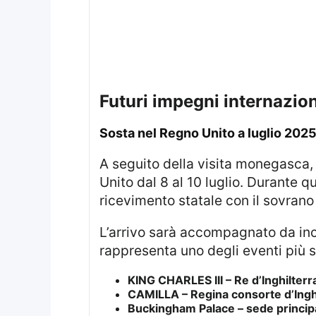
futuri impegni internazion
sosta nel Regno Unito a luglio 202
A seguito della visita monegasca, Emmanuel Macron e sua moglie effettueranno una missione ufficiale nel Regno
Unito dal 8 al 10 luglio. Durante 
ricevimento statale con il sovrano
L’arrivo sarà accompagnato da incontri istituzionali con il re Charles III. La presenza presso Windsor Castle
rappresenta uno degli eventi più s
KING CHARLES III – Re d’Inghilterr
CAMILLA – Regina consorte d’Inghil
Buckingham Palace – sede principale