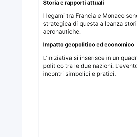
storia e rapporti attuali
I legami tra Francia e Monaco sono radicati in secoli di amicizia reciproca. La visita di Macron sottolinea l’importanza
strategica di questa alleanza stori
aeronautiche.
impatto geopolitico ed economico
L’iniziativa si inserisce in un quadro più ampio di collaborazioni internazionali, favorendo lo sviluppo economico e
politico tra le due nazioni. L’even
incontri simbolici e pratici.