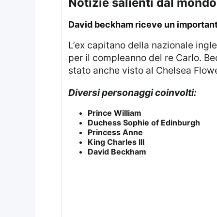
notizie salienti dal mondo
david beckham riceve un importan
L’ex capitano della nazionale inglese sta per essere insignito di una nomina cavalleresca nell’ambito delle celebrazioni
per il compleanno del re Carlo. B
stato anche visto al Chelsea Flow
Diversi personaggi coinvolti:
Prince William
Duchess Sophie of Edinburgh
Princess Anne
King Charles III
David Beckham