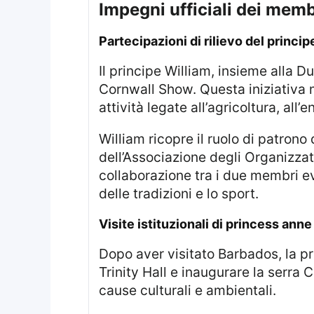
impegni ufficiali dei memb
partecipazioni di rilievo del princ
Il principe William, insieme alla Duchessa di Edimburgo, partecipa ad un evento di grande rilevanza presso il Royal
Cornwall Show. Questa iniziativa mi
attività legate all’agricoltura, all
William ricopre il ruolo di patrono dell’Associazione Agricola Reale della Cornovaglia, mentre Sophie è patrona
dell’Associazione degli Organizzat
collaborazione tra i due membri ev
delle tradizioni e lo sport.
visite istituzionali di princess anne
Dopo aver visitato Barbados, la principessa Anna si sposta in Scozia per partecipare ad una cena ufficiale presso
Trinity Hall e inaugurare la serra 
cause culturali e ambientali.