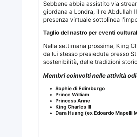
Sebbene abbia assistito via streaming alla partita delle qualificazioni mondiali contro l’Oman dalla sede diplomatica
giordana a Londra, il re Abdullah 
presenza virtuale sottolinea l’imp
taglio del nastro per eventi cultur
Nella settimana prossima, King Charles sarà presente alla cerimonia annuale dei premi organizzata dalla fondazione
da lui stesso presieduta presso St
sostenibilità, delle tradizioni sto
Membri coinvolti nelle attività od
Sophie di Edimburgo
Prince William
Princess Anne
King Charles III
Dara Huang (ex Edoardo Mapelli 