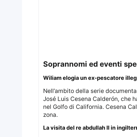
soprannomi ed eventi spec
wiliam elogia un ex-pescatore ill
Nell’ambito della serie documentaristica “Guardians”, il principe William ha espresso apprezzamento nei confronti di
José Luis Cesena Calderón, che ha
nel Golfo di California. Cesena Cal
zona.
la visita del re abdullah II in ingil