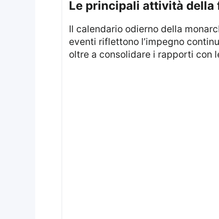
Le principali attività dell
Il calendario odierno della monarchia britannica prevede numerosi impegni ufficiali e visite di rappresentanza. Questi
eventi riflettono l’impegno continu
oltre a consolidare i rapporti con l