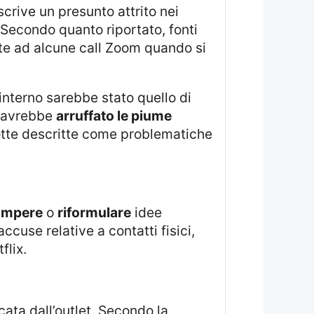
crive un presunto attrito nei
 Secondo quanto riportato, fonti
e ad alcune call Zoom quando si
avrebbe
arruffato le piume
otte descritte come problematiche
ompere
o
riformulare
idee
use relative a contatti fisici,
flix.
ata dall’outlet. Secondo la