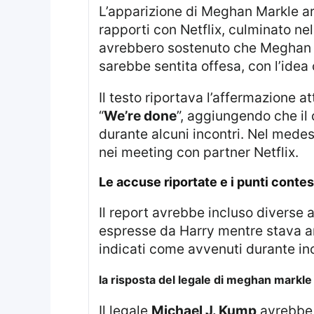
L’apparizione di Meghan Markle a
rapporti con Netflix, culminato nel
avrebbero sostenuto che Meghan 
sarebbe sentita offesa, con l’idea
Il testo riportava l’affermazione attribuita a un insider di Netflix secondo cui l’umore interno sarebbe stato quello di
“
We’re done
”, aggiungendo che i
durante alcuni incontri. Nel mede
nei meeting con partner Netflix.
le accuse riportate e i punti contes
Il report avrebbe incluso diverse 
espresse da Harry mentre stava anc
indicati come avvenuti durante inco
la risposta del legale di meghan markle
Il legale
Michael J. Kump
avrebbe r