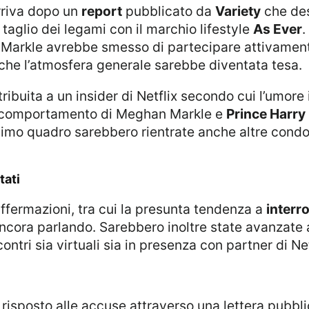
rriva dopo un
report
pubblicato da
Variety
che des
 taglio dei legami con il marchio lifestyle
As Ever
.
Markle avrebbe smesso di partecipare attivament
 che l’atmosfera generale sarebbe diventata tesa.
l comportamento di Meghan Markle e
Prince Harry
simo quadro sarebbero rientrate anche altre cond
tati
affermazioni, tra cui la presunta tendenza a
interr
ora parlando. Sarebbero inoltre state avanzate acc
ntri sia virtuali sia in presenza con partner di Net
isposto alle accuse attraverso una lettera pubblic