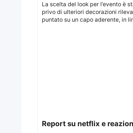
La scelta del look per l’evento è stata caratterizzata da linee essenziali e dettagli dorati. L’abito di Meghan Markle,
privo di ulteriori decorazioni rilev
puntato su un capo aderente, in li
report su netflix e reazio