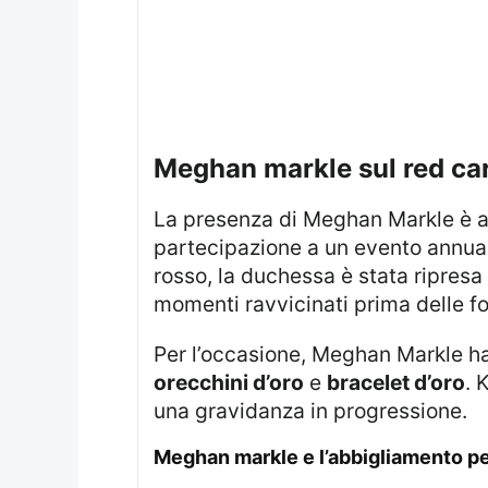
meghan markle sul red ca
La presenza di Meghan Markle è avvenuta nel corso dell’iniziativa ospitata da Alliance for Children’s Rights, con la
partecipazione a un evento annua
rosso, la duchessa è stata ripres
momenti ravvicinati prima delle fot
Per l’occasione, Meghan Markle h
orecchini d’oro
e
bracelet d’oro
. 
una gravidanza in progressione.
meghan markle e l’abbigliamento per