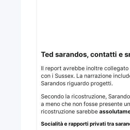
ted sarandos, contatti e s
Il report avrebbe inoltre collegato 
con i Sussex. La narrazione includ
Sarandos riguardo progetti.
Secondo la ricostruzione, Sarandos avrebbe fatto sapere di non volersi sedere per una chiamata con Meghan Markle
a meno che non fosse presente u
ricostruzione sarebbe
assolutame
socialità e rapporti privati tra sar