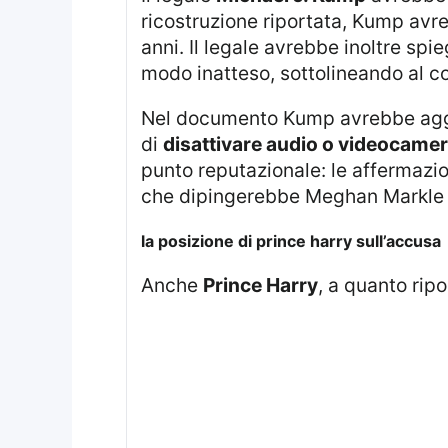
ricostruzione riportata, Kump av
anni. Il legale avrebbe inoltre spi
modo inatteso, sottolineando al c
Nel documento Kump avrebbe aggiunto che, dal punto di vista professionale, molti lavoratori avrebbero la necessità
di
disattivare audio o videocame
punto reputazionale: le affermazio
che dipingerebbe Meghan Markle c
la posizione di prince harry sull’accusa
Anche
Prince Harry
, a quanto rip